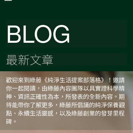
BLOG
最新文章
歡迎來到綠藤《純淨生活提案部落格》！邀請
你一起閱讀，由綠藤內容團隊以具實證科學精
神、資訊正確性為本，所發表的全新內容。期
待能帶你了解更多，綠藤所倡議的純淨保養觀
點、永續生活靈感，以及綠藤創業的發芽里程
碑。