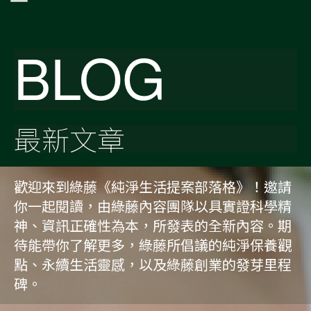
BLOG
最新文章
歡迎來到綠藤《純淨生活提案部落格》！邀請
你一起閱讀，由綠藤內容團隊以具實證科學精
神、資訊正確性為本，所發表的全新內容。期
待能帶你了解更多，綠藤所倡議的純淨保養觀
點、永續生活靈感，以及綠藤創業的發芽里程
碑。