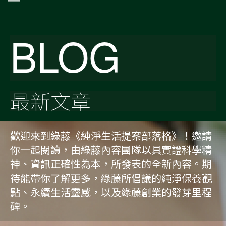
BLOG
最新文章
歡迎來到綠藤《純淨生活提案部落格》！邀請
你一起閱讀，由綠藤內容團隊以具實證科學精
神、資訊正確性為本，所發表的全新內容。期
待能帶你了解更多，綠藤所倡議的純淨保養觀
點、永續生活靈感，以及綠藤創業的發芽里程
碑。