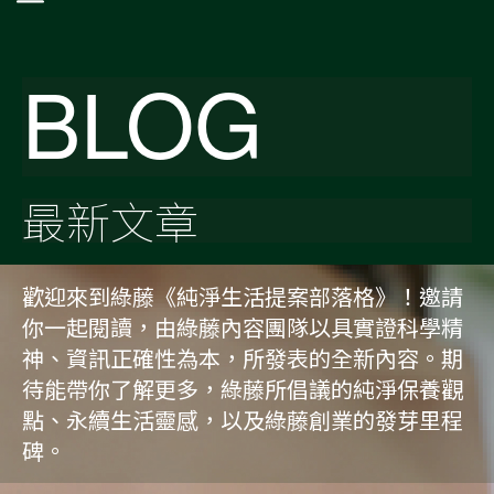
BLOG
最新文章
歡迎來到綠藤《純淨生活提案部落格》！邀請
你一起閱讀，由綠藤內容團隊以具實證科學精
神、資訊正確性為本，所發表的全新內容。期
待能帶你了解更多，綠藤所倡議的純淨保養觀
點、永續生活靈感，以及綠藤創業的發芽里程
碑。