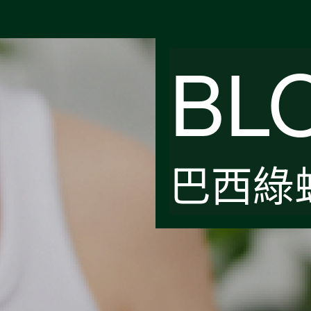
BL
巴西綠