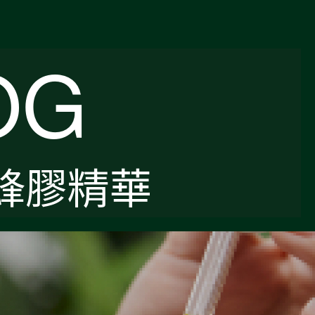
OG
蜂膠精華