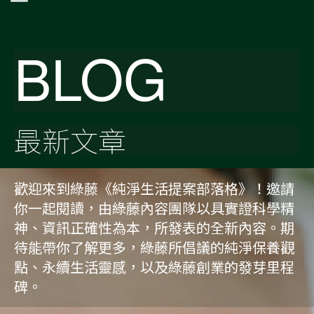
BLOG
最新文章
歡迎來到綠藤《純淨生活提案部落格》！邀請
你一起閱讀，由綠藤內容團隊以具實證科學精
神、資訊正確性為本，所發表的全新內容。期
待能帶你了解更多，綠藤所倡議的純淨保養觀
點、永續生活靈感，以及綠藤創業的發芽里程
碑。