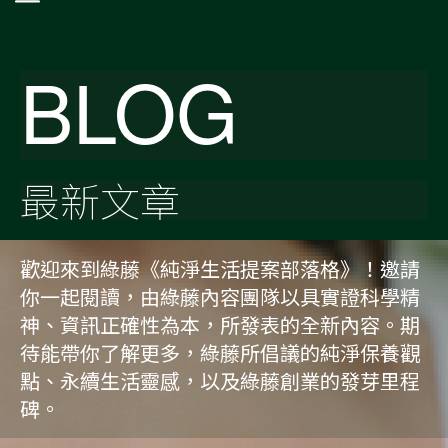
BLOG
最新文章
歡迎來到綠藤《純淨生活提案部落格》！邀請
你一起閱讀，由綠藤內容團隊以具實證科學精
神、資訊正確性為本，所發表的全新內容。期
待能帶你了解更多，綠藤所倡議的純淨保養觀
點、永續生活靈感，以及綠藤創業的發芽里程
碑。