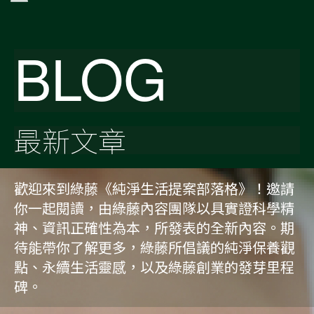
BLOG
最新文章
歡迎來到綠藤《純淨生活提案部落格》！邀請
你一起閱讀，由綠藤內容團隊以具實證科學精
神、資訊正確性為本，所發表的全新內容。期
待能帶你了解更多，綠藤所倡議的純淨保養觀
點、永續生活靈感，以及綠藤創業的發芽里程
碑。