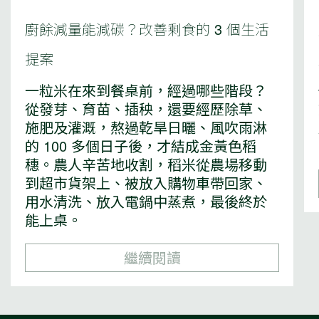
廚餘減量能減碳？改善剩食的 3 個生活
提案
一粒米在來到餐桌前，經過哪些階段？
從發芽、育苗、插秧，還要經歷除草、
施肥及灌溉，熬過乾旱日曬、風吹雨淋
的 100 多個日子後，才結成金黃色稻
穗。農人辛苦地收割，稻米從農場移動
到超市貨架上、被放入購物車帶回家、
用水清洗、放入電鍋中蒸煮，最後終於
能上桌。
繼續閱讀