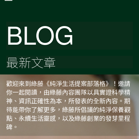
BLOG
最新文章
歡迎來到綠藤《純淨生活提案部落格》！邀請
你一起閱讀，由綠藤內容團隊以具實證科學精
神、資訊正確性為本，所發表的全新內容。期
待能帶你了解更多，綠藤所倡議的純淨保養觀
點、永續生活靈感，以及綠藤創業的發芽里程
碑。