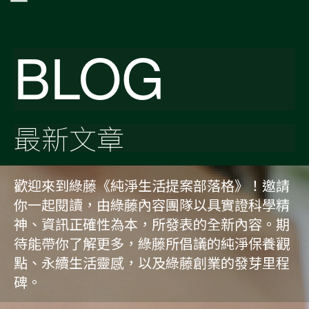
BLOG
最新文章
歡迎來到綠藤《純淨生活提案部落格》！邀請
你一起閱讀，由綠藤內容團隊以具實證科學精
神、資訊正確性為本，所發表的全新內容。期
待能帶你了解更多，綠藤所倡議的純淨保養觀
點、永續生活靈感，以及綠藤創業的發芽里程
碑。