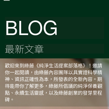
BLOG
最新文章
歡迎來到綠藤《純淨生活提案部落格》！邀請
你一起閱讀，由綠藤內容團隊以具實證科學精
神、資訊正確性為本，所發表的全新內容。期
待能帶你了解更多，綠藤所倡議的純淨保養觀
點、永續生活靈感，以及綠藤創業的發芽里程
碑。