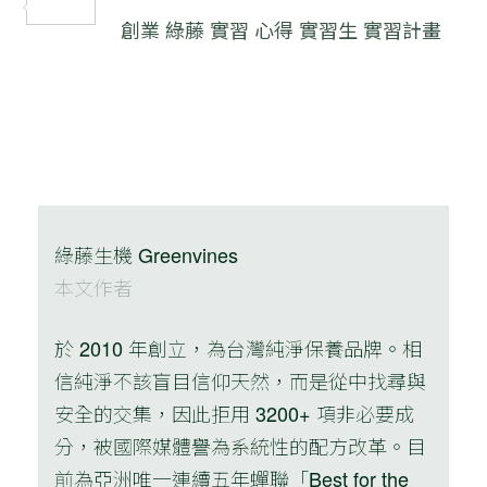
分
創業
綠藤
實習
心得
實習生
實習計畫
享
綠藤生機 Greenvines
本文作者
於 2010 年創立，為台灣純淨保養品牌。相
信純淨不該盲目信仰天然，而是從中找尋與
安全的交集，因此拒用 3200+ 項非必要成
分，被國際媒體譽為系統性的配方改革。目
前為亞洲唯一連續五年蟬聯「Best for the