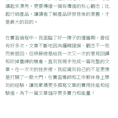
讀起來漂亮，更要傳達一個有價值的核心觀念；比
起行銷產品，讓讀者了解產品研發背後的意義，才
是最大的目的。
在實習過程中，我面臨了好一陣子的撞牆期，曾經
有好多次，文章不斷地因為邏輯錯誤、觀念不一致
而被退回，但綠藤總是給我一次又一次的意見回饋
和砍掉重練的機會，直到我親手完成一篇完整的文
章。在一次次的挫折裡，我認識到自己的不足更像
是打開了一扇大門，在實習導師和工作夥伴身上學
到的經驗，讓我累積更多撰寫文章的實用技能和經
驗值，為下一篇文章儲存更多實力和能量！