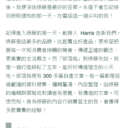
後，我便深信綠藤是最好的答案。永遠不會忘記接
到錄取通知的那一天，在電話這一端尖叫的我！
記得進入綠藤的第一天，創辦人 Harris 告訴我們，
綠藤是話最多的品牌，比起賣出好產品，更希望把
握每一次和消費者接觸的機會，傳遞正確的觀念、
更真實的生活概念。而「部落格」對綠藤來說，就
是一個打造耕耘了五年，能好好傳達理念的小天
地。部落格裡有 300 多篇自產文章，每一篇都是經
過嚴謹的資料搜集、邏輯釐清、內容整理，由綠藤
的編輯群撰寫成對讀者有意義、有價值的文章。可
想而知，身為綠藤的內容行銷實習生的我，會獲得
多麼寶貴的經驗！