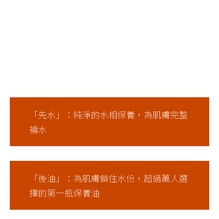
「先水」：純淨的水相保養，為肌膚完整
補水
「後油」：為肌膚鎖住水份，超過萬人選
擇的第一瓶保養油