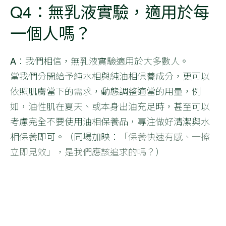
Q4：無乳液實驗，適用於每
一個人嗎？
A
：我們相信，無乳液實驗適用於大多數人。
當我們分開給予純水相與純油相保養成分，更可以
依照肌膚當下的需求，動態調整適當的用量，例
如，油性肌在夏天、或本身出油充足時，甚至可以
考慮完全不要使用油相保養品，專注做好清潔與水
相保養即可。（同場加映：
「保養快速有感、一擦
立即見效」，是我們應該追求的嗎？
）