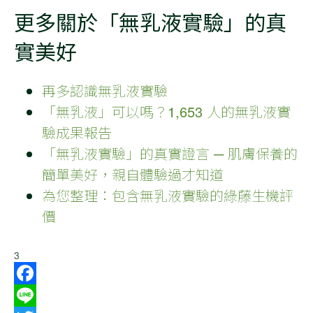
更多關於「無乳液實驗」的真
實美好
再多認識無乳液實驗
「無乳液」可以嗎？1,653 人的無乳液實
驗成果報告
「無乳液實驗」的真實證言 ─ 肌膚保養的
簡單美好，親自體驗過才知道
為您整理：包含無乳液實驗的綠藤生機評
價
3
Facebook