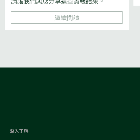
請讓我們與您分享這些實驗結果。
繼續閱讀
深入了解