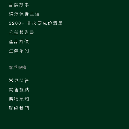
品牌故事
純淨保養主張
3200+ 非必要成份清單
公益報告書
產品評價
生鮮系列
客戶服務
常見問答
銷售據點
購物須知
聯絡我們