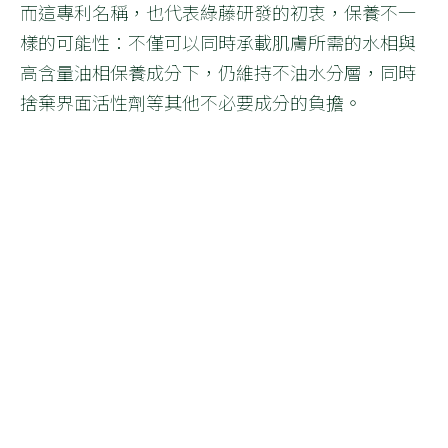
而這專利名稱，也代表綠藤研發的初衷，保養不一
樣的可能性：不僅可以同時承載肌膚所需的水相與
高含量油相保養成分下，仍維持不油水分層，同時
捨棄界面活性劑等其他不必要成分的負擔。