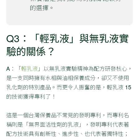
的選擇。
Q3：「輕乳液」與無乳液實
驗的關係？
A
：「
輕乳液
」以無乳液實驗精神為配方研發核心，
是一支同時擁有水相與油相保養成分，卻又不使用
乳化劑的特別產品。而更令人振奮的是，輕乳液 15
的技術獲得專利了！
這是一個台灣保養品不常見的發明專利，而專利名
稱則是「無界面活性劑的乳液」，發明專利代表著
配方技術具有創新性、進步性、也代表著獨特性；