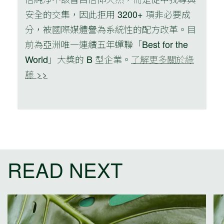
安全的交集，因此拒用 3200+ 項非必要成
分，被國際媒體譽為系統性的配方改革。目
前為亞洲唯一連續五年蟬聯「Best for the
World」大獎的 B 型企業。
了解更多關於綠
藤 >>
READ NEXT