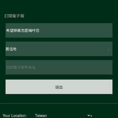
訂閱電子報
Your Location: