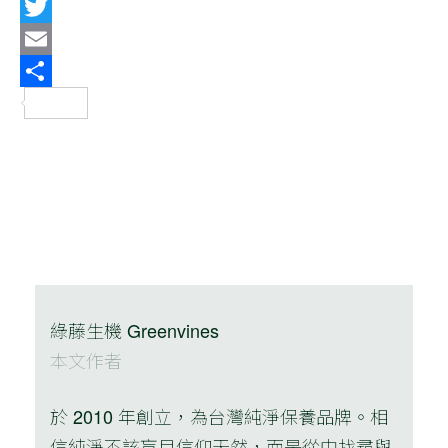
Line
Twitter
Email
分
享
綠藤生機 Greenvines
本文作者
於 2010 年創立，為台灣純淨保養品牌。相
信純淨不該盲目信仰天然，而是從中找尋與