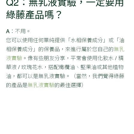
Q2：無乳液實驗，一定要用
綠藤產品嗎？
A
：不用。
您可以使用任何單純提供「水相保養成分」或「油
相保養成分」的保養品，來進行屬於您自己的
無乳
液實驗
。像有些朋友分享，平常會使用化妝水 / 精
華液 / 玫瑰花水，搭配橄欖油、堅果油或其他植物
油，都可以是無乳液實驗。（當然，我們覺得綠藤
的產品是
無乳液實驗
的最佳選擇）