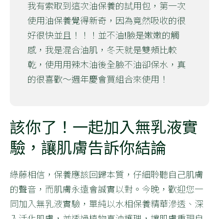
我有索取到這次油保養的試用包，第一次
使用油保養覺得新奇，因為竟然吸收的很
好很快並且！！！並不油!臉是嫰嫩的觸
感，我是混合油肌，冬天就是雙頰比較
乾，使用用辣木油後全臉不油卻保水，真
的很喜歡～週年慶會買組合來使用！
該你了！一起加入無乳液實
驗，讓肌膚告訴你結論
綠藤相信，保養應該回歸本質，仔細聆聽自己肌膚
的聲音，而肌膚永遠會誠實以對。今晚，歡迎您一
同加入無乳液實驗，單純以水相保養精華滲透、深
入活化肌膚，並透過植物真油護理，讓肌膚重現自