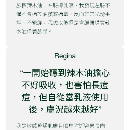
臉擦辣木油，右臉擦乳液，我發現左臉不
僅不會過於油膩或過敏，反而非常光滑平
坦、不緊繃，我想以後還是會繼續購買辣
木油保養臉部。
Regina
“一開始聽到辣木油擔心
不好吸收，也害怕長痘
痘，但自從當乳液使用
後，膚況越來越好”
我是敏感乾燥肌膚且眼周附近容易長肉