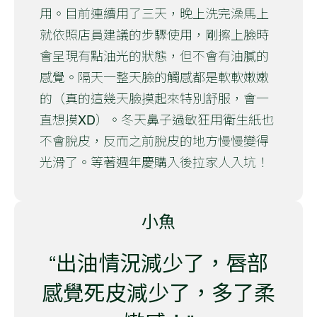
用。目前連續用了三天，晚上洗完澡馬上
就依照店員建議的步驟使用，剛擦上臉時
會呈現有點油光的狀態，但不會有油膩的
感覺。隔天一整天臉的觸感都是軟軟嫩嫩
的（真的這幾天臉摸起來特別舒服，會一
直想摸XD）。冬天鼻子過敏狂用衛生紙也
不會脫皮，反而之前脫皮的地方慢慢變得
光滑了。等著週年慶購入後拉家人入坑！
小魚
“出油情況減少了，唇部
感覺死皮減少了，多了柔