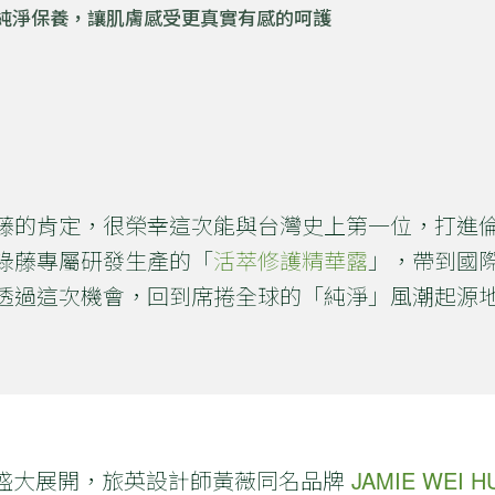
純淨保養，讓肌膚感受更真實有感的呵護
藤的肯定，很榮幸這次能與台灣史上第一位，打進
綠藤專屬研發生產的「
活萃修護精華露
」，帶到國
透過這次機會，回到席捲全球的「純淨」風潮起源
/19 盛大展開，旅英設計師黃薇同名品牌
JAMIE WEI 