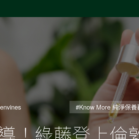
envines
#Know More 純淨保
導！綠藤登上倫