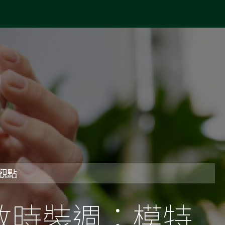
養觀點
敦時裝週：模特