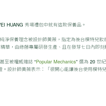
WEI HUANG 秀場禮包中就有這款保養品。
純淨保養理念被設計師黃薇，指定為後台模特兒妝
椰苗精華，由綠藤專屬研發生產、且在發芽七日內即刻
甚至被權威雜誌 “
Popular Mechanics
” 選為 20
原料認證。設計師黃薇表示：「很開心能讓後台使用模特