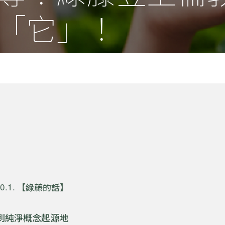
「它」！
【綠藤的話】
到純淨概念起源地