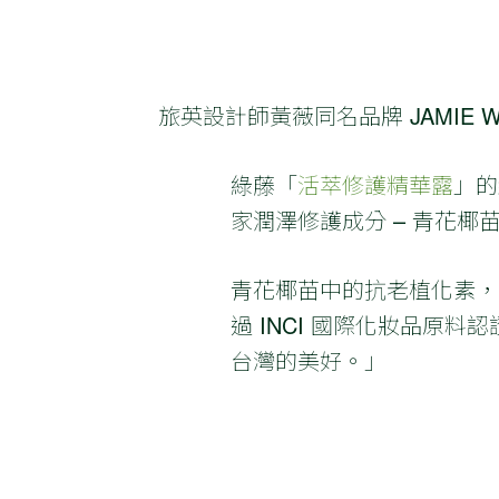
旅英設計師黃薇同名品牌 JAMIE 
綠藤「
活萃修護精華露
」的
家潤澤修護成分 – 青花
青花椰苗中的抗老植化素，
過 INCI 國際化妝品
台灣的美好。」