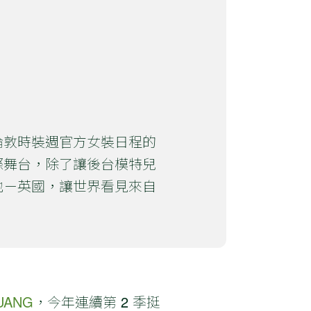
倫敦時裝週官方女裝日程的
際舞台，除了讓後台模特兒
地－英國，讓世界看見來自
HUANG
，今年連續第 2 季挺