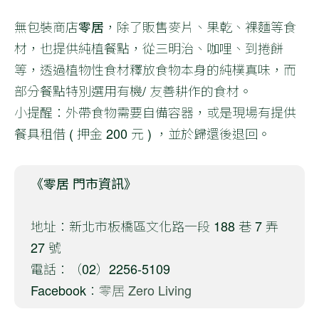
無包裝商店
零居
，除了販售麥片、果乾、裸麵等食
材，也提供純植餐點，從三明治、咖哩、到捲餅
等，透過植物性食材釋放食物本身的純樸真味，而
部分餐點特別選用有機/ 友善耕作的食材。
小提醒：外帶食物需要自備容器，或是現場有提供
餐具租借 ( 押金 200 元 ) ，並於歸還後退回。
《零居 門市資訊》
地址：新北市板橋區文化路一段 188 巷 7 弄
27 號
電話：（02）2256-5109
Facebook：
零居 Zero Living