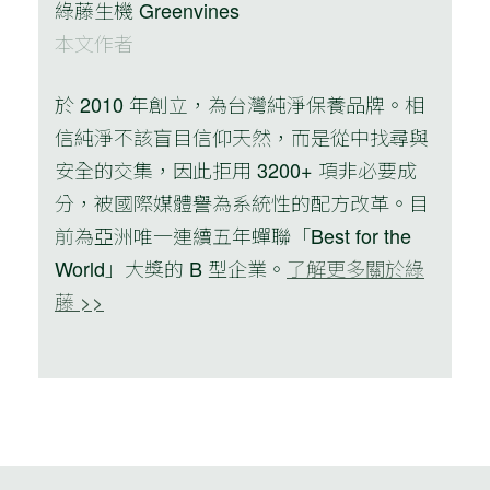
綠藤生機 Greenvines
本文作者
於 2010 年創立，為台灣純淨保養品牌。相
信純淨不該盲目信仰天然，而是從中找尋與
安全的交集，因此拒用 3200+ 項非必要成
分，被國際媒體譽為系統性的配方改革。目
前為亞洲唯一連續五年蟬聯「Best for the
World」大獎的 B 型企業。
了解更多關於綠
藤 >>