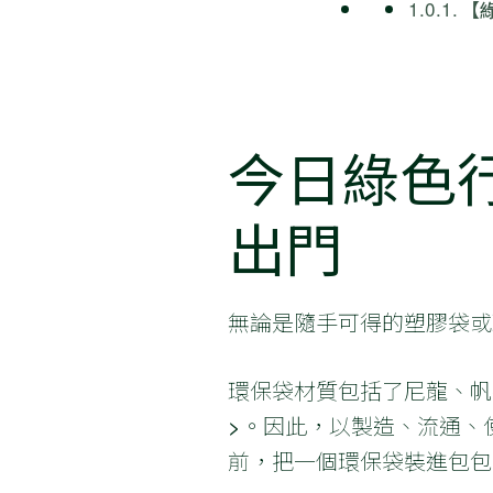
【綠
今日綠色
出門
無論是隨手可得的塑膠袋或
環保袋材質包括了尼龍、帆
>。因此，以製造、流通、
前，把一個環保袋裝進包包