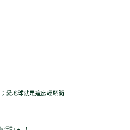
材；愛地球就是這麼輕鬆簡
行動 +1！