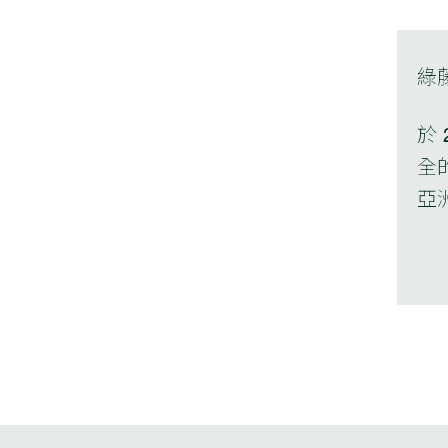
綠藤
於
全
亞洲