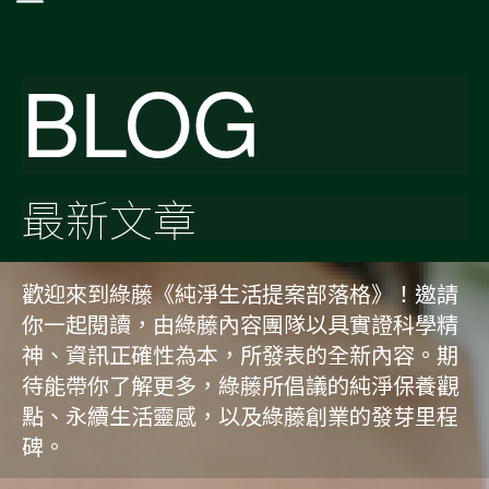
BLOG
最新文章
歡迎來到綠藤《純淨生活提案部落格》！邀請
你一起閱讀，由綠藤內容團隊以具實證科學精
神、資訊正確性為本，所發表的全新內容。期
待能帶你了解更多，綠藤所倡議的純淨保養觀
點、永續生活靈感，以及綠藤創業的發芽里程
碑。