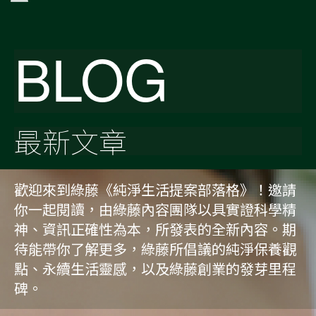
BLOG
最新文章
歡迎來到綠藤《純淨生活提案部落格》！邀請
你一起閱讀，由綠藤內容團隊以具實證科學精
神、資訊正確性為本，所發表的全新內容。期
待能帶你了解更多，綠藤所倡議的純淨保養觀
點、永續生活靈感，以及綠藤創業的發芽里程
碑。