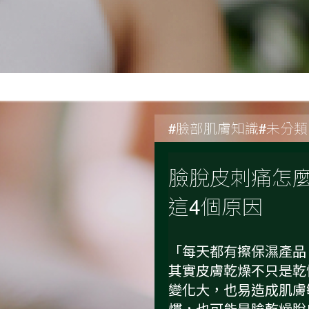
#臉部肌膚知識#未分類
臉脫皮刺痛怎
這4個原因
「每天都有擦保濕產品
其實皮膚乾燥不只是乾
變化大，也易造成肌膚
慣，也可能是臉乾燥脫