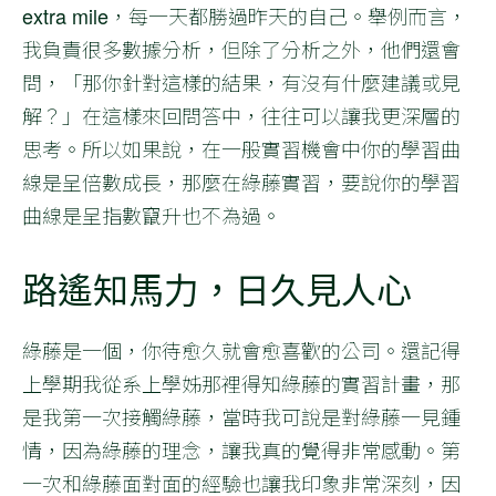
extra mile
，每一天都勝過昨天的自己。舉例而言，
我負責很多數據分析，但除了分析之外，他們還會
問，「那你針對這樣的結果，有沒有什麼建議或見
解？」在這樣來回問答中，往往可以讓我更深層的
思考。所以如果說，在一般實習機會中你的學習曲
線是呈倍數成長，那麼在綠藤實習，要說你的學習
曲線是呈指數竄升也不為過。
路遙知馬力，日久見人心
綠藤是一個，你待愈久就會愈喜歡的公司。還記得
上學期我從系上學姊那裡得知綠藤的實習計畫，那
是我第一次接觸綠藤，當時我可說是對綠藤一見鍾
情，因為綠藤的理念，讓我真的覺得非常感動。第
一次和綠藤面對面的經驗也讓我印象非常深刻，因