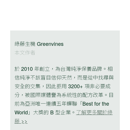
綠藤生機 Greenvines
本文作者
於 2010 年創立，為台灣純淨保養品牌。相
信純淨不該盲目信仰天然，而是從中找尋與
安全的交集，因此拒用 3200+ 項非必要成
分，被國際媒體譽為系統性的配方改革。目
前為亞洲唯一連續五年蟬聯「Best for the
World」大獎的 B 型企業。
了解更多關於綠
藤 >>