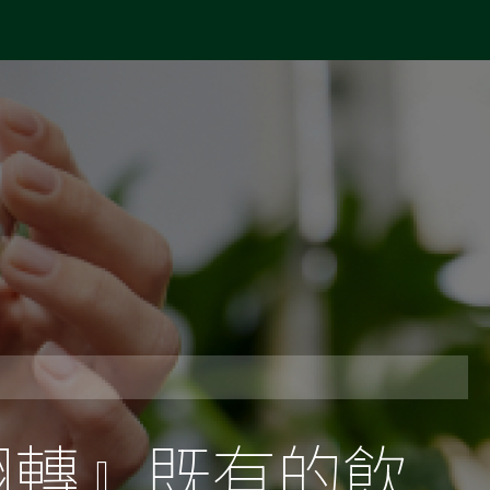
，『翻轉』既有的飲