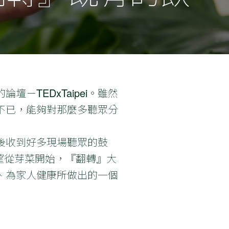
TEDxTaipei。雖然
不已，能夠對那麼多聽眾分
後收到好多現場聽眾的鼓
希望從芽菜開始，『翻轉』大
、為家人健康所做出的一個