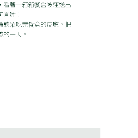
，看著一箱箱餐盒被運送出
可言喻！
論聽眾吃完餐盒的反應。把
義的一天。