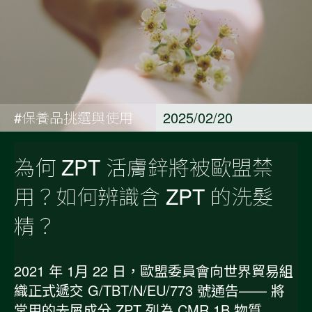
#保養品挑選與使用
2025/02/20
為何 ZPT 活膚鋅將被歐盟禁
用？如何辨識含 ZPT 的洗髮
精？
2021 年 1月 22 日，歐盟委員會向世界貿易組
織正式遞交 G/TBT/N/EU/773 號通告—— 將
常用的去屑成分 ZPT 列為 CMR 1B 物質