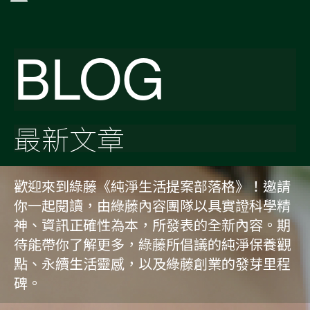
BLOG
最新文章
歡迎來到綠藤《純淨生活提案部落格》！邀請
你一起閱讀，由綠藤內容團隊以具實證科學精
神、資訊正確性為本，所發表的全新內容。期
待能帶你了解更多，綠藤所倡議的純淨保養觀
點、永續生活靈感，以及綠藤創業的發芽里程
碑。