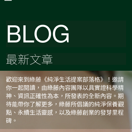
BLOG
最新文章
歡迎來到綠藤《純淨生活提案部落格》！邀請
你一起閱讀，由綠藤內容團隊以具實證科學精
神、資訊正確性為本，所發表的全新內容。期
待能帶你了解更多，綠藤所倡議的純淨保養觀
點、永續生活靈感，以及綠藤創業的發芽里程
碑。