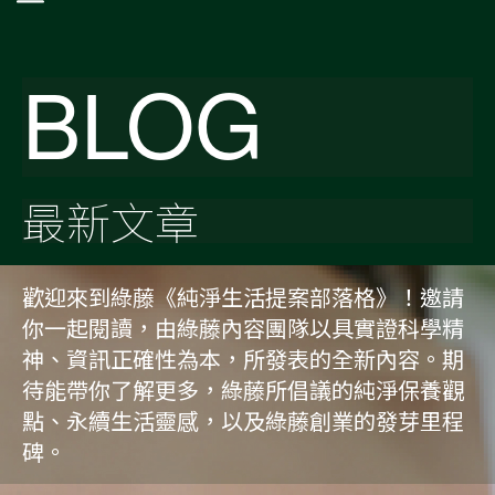
BLOG
最新文章
歡迎來到綠藤《純淨生活提案部落格》！邀請
你一起閱讀，由綠藤內容團隊以具實證科學精
神、資訊正確性為本，所發表的全新內容。期
待能帶你了解更多，綠藤所倡議的純淨保養觀
點、永續生活靈感，以及綠藤創業的發芽里程
碑。