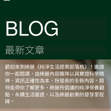
BLOG
最新文章
歡迎來到綠藤《純淨生活提案部落格》！邀請
你一起閱讀，由綠藤內容團隊以具實證科學精
神、資訊正確性為本，所發表的全新內容。期
待能帶你了解更多，綠藤所倡議的純淨保養觀
點、永續生活靈感，以及綠藤創業的發芽里程
碑。