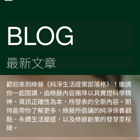
BLOG
最新文章
歡迎來到綠藤《純淨生活提案部落格》！邀請
你一起閱讀，由綠藤內容團隊以具實證科學精
神、資訊正確性為本，所發表的全新內容。期
待能帶你了解更多，綠藤所倡議的純淨保養觀
點、永續生活靈感，以及綠藤創業的發芽里程
碑。