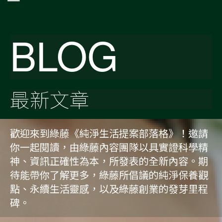
BLOG
最新文章
歡迎來到綠藤《純淨生活提案部落格》！邀請
你一起閱讀，由綠藤內容團隊以具實證科學精
神、資訊正確性為本，所發表的全新內容。期
待能帶你了解更多，綠藤所倡議的純淨保養觀
點、永續生活靈感，以及綠藤創業的發芽里程
碑。