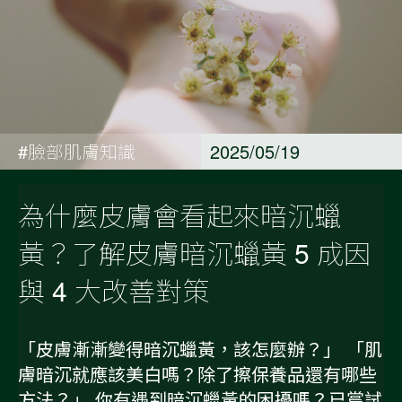
#臉部肌膚知識
2025/05/19
為什麼皮膚會看起來暗沉蠟
黃？了解皮膚暗沉蠟黃 5 成因
與 4 大改善對策
「皮膚漸漸變得暗沉蠟黃，該怎麼辦？」 「肌
膚暗沉就應該美白嗎？除了擦保養品還有哪些
方法？」 你有遇到暗沉蠟黃的困擾嗎？已嘗試