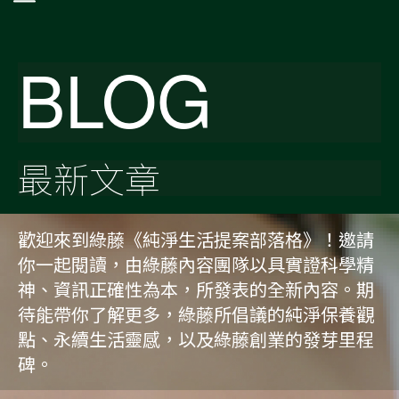
BLOG
最新文章
歡迎來到綠藤《純淨生活提案部落格》！邀請
你一起閱讀，由綠藤內容團隊以具實證科學精
神、資訊正確性為本，所發表的全新內容。期
待能帶你了解更多，綠藤所倡議的純淨保養觀
點、永續生活靈感，以及綠藤創業的發芽里程
碑。