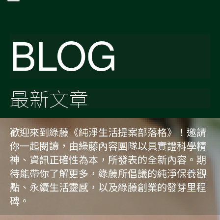
BLOG
最新文章
歡迎來到綠藤《純淨生活提案部落格》！邀請
你一起閱讀，由綠藤內容團隊以具實證科學精
神、資訊正確性為本，所發表的全新內容。期
待能帶你了解更多，綠藤所倡議的純淨保養觀
點、永續生活靈感，以及綠藤創業的發芽里程
碑。