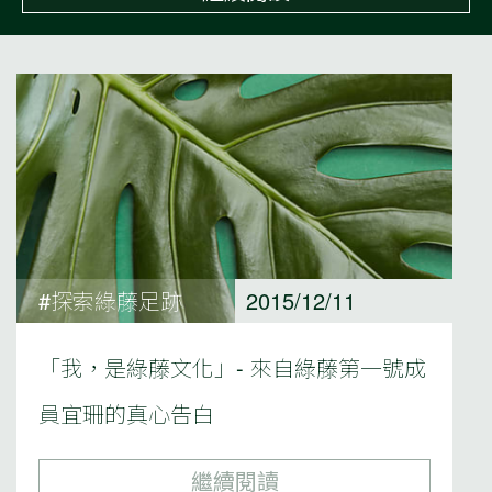
#探索綠藤足跡
2015/12/11
「我，是綠藤文化」- 來自綠藤第一號成
員宜珊的真心告白
繼續閱讀