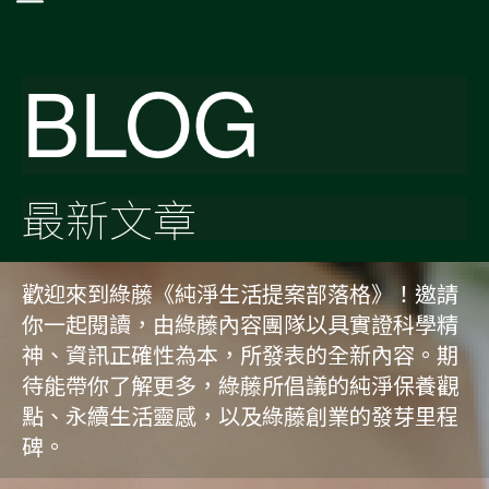
BLOG
最新文章
歡迎來到綠藤《純淨生活提案部落格》！邀請
你一起閱讀，由綠藤內容團隊以具實證科學精
神、資訊正確性為本，所發表的全新內容。期
待能帶你了解更多，綠藤所倡議的純淨保養觀
點、永續生活靈感，以及綠藤創業的發芽里程
碑。