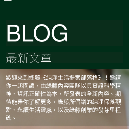
BLOG
最新文章
歡迎來到綠藤《純淨生活提案部落格》！邀請
你一起閱讀，由綠藤內容團隊以具實證科學精
神、資訊正確性為本，所發表的全新內容。期
待能帶你了解更多，綠藤所倡議的純淨保養觀
點、永續生活靈感，以及綠藤創業的發芽里程
碑。