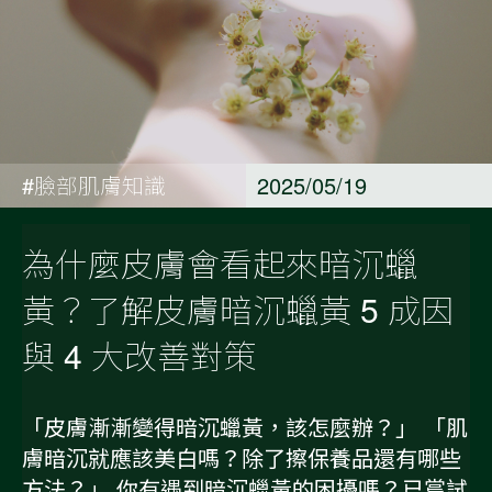
#臉部肌膚知識
2025/05/19
為什麼皮膚會看起來暗沉蠟
黃？了解皮膚暗沉蠟黃 5 成因
與 4 大改善對策
「皮膚漸漸變得暗沉蠟黃，該怎麼辦？」 「肌
膚暗沉就應該美白嗎？除了擦保養品還有哪些
方法？」 你有遇到暗沉蠟黃的困擾嗎？已嘗試