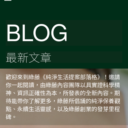
BLOG
最新文章
歡迎來到綠藤《純淨生活提案部落格》！邀請
你一起閱讀，由綠藤內容團隊以具實證科學精
神、資訊正確性為本，所發表的全新內容。期
待能帶你了解更多，綠藤所倡議的純淨保養觀
點、永續生活靈感，以及綠藤創業的發芽里程
碑。