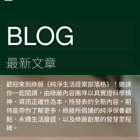
BLOG
最新文章
歡迎來到綠藤《純淨生活提案部落格》！邀請
你一起閱讀，由綠藤內容團隊以具實證科學精
神、資訊正確性為本，所發表的全新內容。期
待能帶你了解更多，綠藤所倡議的純淨保養觀
點、永續生活靈感，以及綠藤創業的發芽里程
碑。