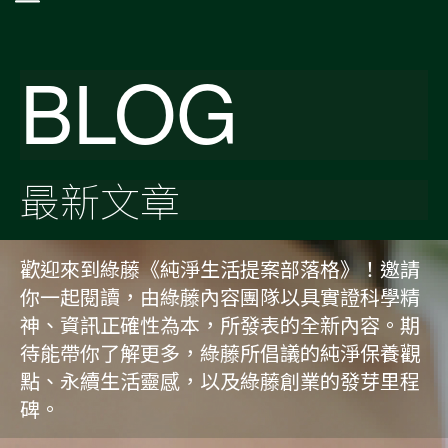
BLOG
最新文章
歡迎來到綠藤《純淨生活提案部落格》！邀請
你一起閱讀，由綠藤內容團隊以具實證科學精
神、資訊正確性為本，所發表的全新內容。期
待能帶你了解更多，綠藤所倡議的純淨保養觀
點、永續生活靈感，以及綠藤創業的發芽里程
碑。