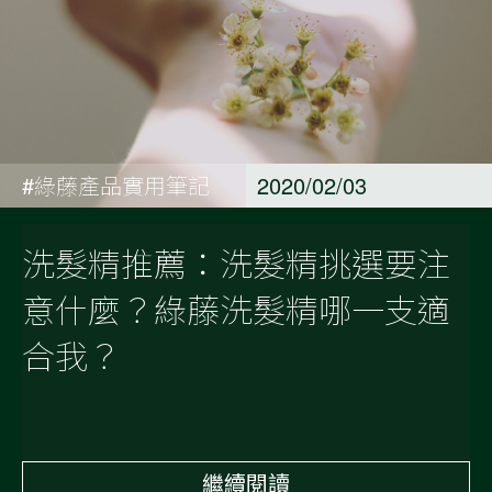
#綠藤產品實用筆記
2020/02/03
洗髮精推薦：洗髮精挑選要注
意什麼？綠藤洗髮精哪一支適
合我？
繼續閱讀