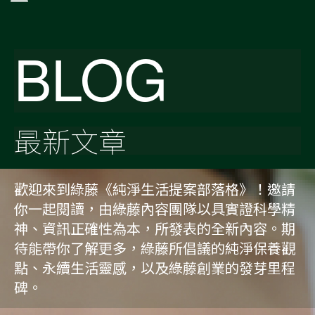
BLOG
最新文章
歡迎來到綠藤《純淨生活提案部落格》！邀請
你一起閱讀，由綠藤內容團隊以具實證科學精
神、資訊正確性為本，所發表的全新內容。期
待能帶你了解更多，綠藤所倡議的純淨保養觀
點、永續生活靈感，以及綠藤創業的發芽里程
碑。