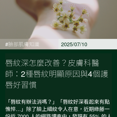
#臉部肌膚知識
2025/07/10
唇紋深怎麼改善？皮膚科醫
師：2種唇紋明顯原因與4個護
唇好習慣
「唇紋有辦法消嗎？」「唇紋好深看起來有點
憔悴…」除了臉上細紋令人在意，近期綠藤一
份近 7000 人的網路調查中，發現有 55% 的人