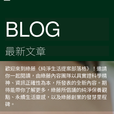
BLOG
最新文章
歡迎來到綠藤《純淨生活提案部落格》！邀請
你一起閱讀，由綠藤內容團隊以具實證科學精
神、資訊正確性為本，所發表的全新內容。期
待能帶你了解更多，綠藤所倡議的純淨保養觀
點、永續生活靈感，以及綠藤創業的發芽里程
碑。