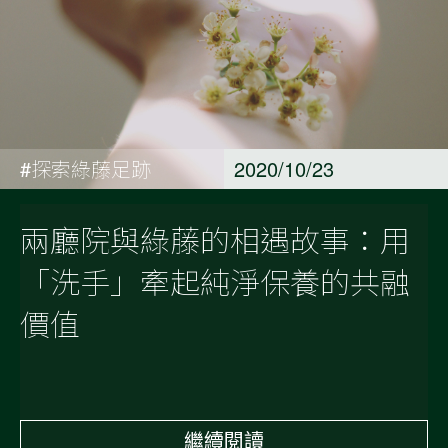
#探索綠藤足跡
2020/10/23
兩廳院與綠藤的相遇故事：用
「洗手」牽起純淨保養的共融
價值
繼續閱讀