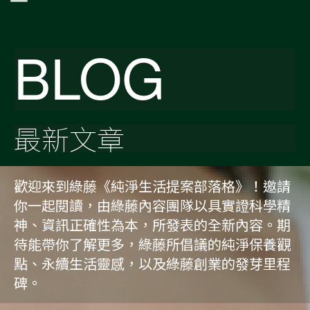
BLOG
最新文章
歡迎來到綠藤《純淨生活提案部落格》！邀請
你一起閱讀，由綠藤內容團隊以具實證科學精
神、資訊正確性為本，所發表的全新內容。期
待能帶你了解更多，綠藤所倡議的純淨保養觀
點、永續生活靈感，以及綠藤創業的發芽里程
碑。