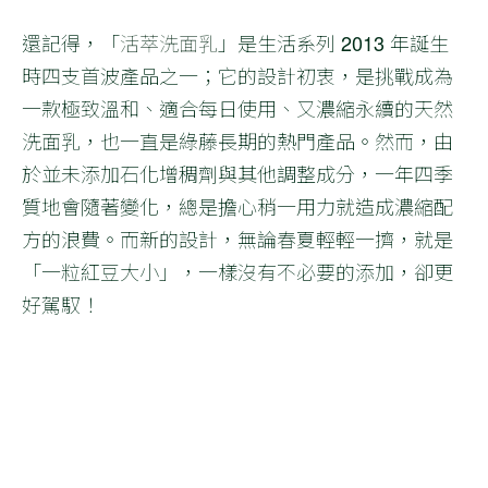
還記得，「
活萃洗面乳
」是生活系列 2013 年誕生
時四支首波產品之一；它的設計初衷，是挑戰成為
一款極致溫和、適合每日使用、又濃縮永續的天然
洗面乳，也一直是綠藤長期的熱門產品。然而，由
於並未添加石化增稠劑與其他調整成分，一年四季
質地會隨著變化，總是擔心稍一用力就造成濃縮配
方的浪費。而新的設計，無論春夏輕輕一擠，就是
「一粒紅豆大小」，一樣沒有不必要的添加，卻更
好駕馭！