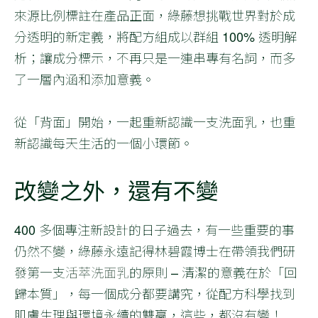
來源比例標註在產品正面，綠藤想挑戰世界對於成
分透明的新定義，將配方組成以群組 100% 透明解
析；讓成分標示，不再只是一連串專有名詞，而多
了一層內涵和添加意義。
從「背面」開始，一起重新認識一支洗面乳，也重
新認識每天生活的一個小環節。
改變之外，還有不變
400 多個專注新設計的日子過去，有一些重要的事
仍然不變，綠藤永遠記得林碧霞博士在帶領我們研
發第一支
活萃洗面乳
的原則 – 清潔的意義在於「回
歸本質」，每一個成分都要講究，從配方科學找到
肌膚生理與環境永續的雙贏，這些，都沒有變！