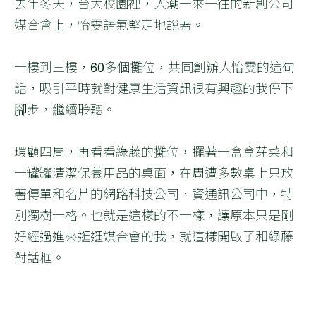
去年冬天，台大校園裡，人潮一來一往的新創公司
媒合會上，怡雯語氣堅定地說著。
一樓到三樓，60多個攤位，共同創辦人怡雯的這句
話，吸引平時就對健康生活資訊很有興趣的我停下
腳步，繼續聆聽。
環顧四周，再看看綠藤的攤位，擺著一盒盒芽菜和
一罐罐清潔保養用品的桌面，在周遭多數桌上只放
著傳單和名片的網路科技公司、資通訊公司中，特
別獨樹一格。也就是這樣的不一樣，讓原本只是剛
好經過進來逛逛媒合會的我，就這樣開啟了和綠藤
對話框。