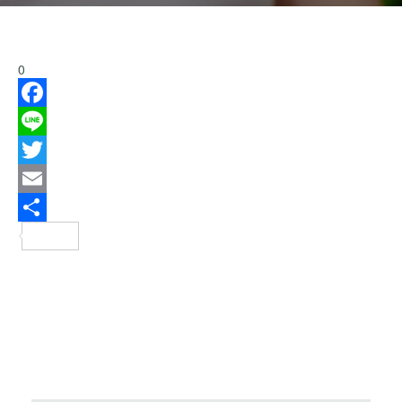
0
Facebook
Line
Twitter
Email
分
享