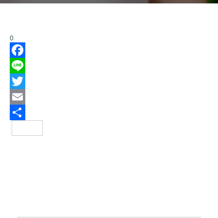
0
Facebook
Line
Twitter
Email
分
享