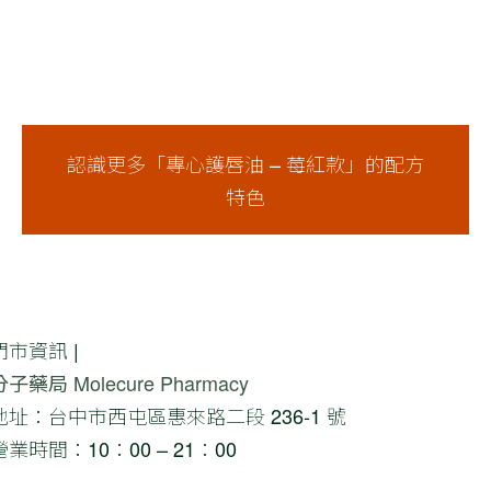
認識更多「專心護唇油 – 莓紅款」的配方
特色
門市資訊 |
分子藥局 Molecure Pharmacy
地址：台中市西屯區惠來路二段 236-1 號
營業時間：10：00 – 21：00