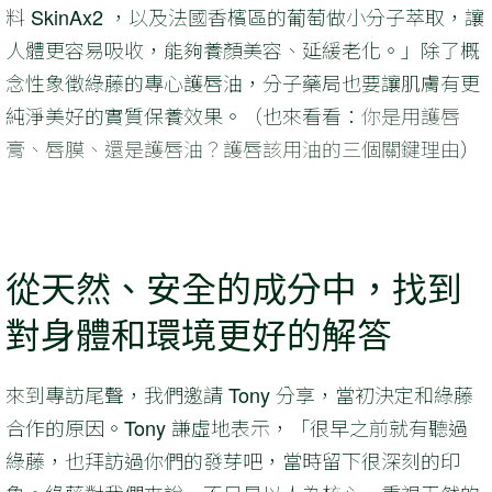
料 SkinAx2 ，以及法國香檳區的葡萄做小分子萃取，讓
人體更容易吸收，能夠養顏美容、延緩老化。」除了概
念性象徵綠藤的專心護唇油，分子藥局也要讓肌膚有更
純淨美好的實質保養效果。（也來看看：
你是用護唇
膏、唇膜、還是護唇油？護唇該用油的三個關鍵理由
）
從天然、安全的成分中，找到
對身體和環境更好的解答
來到專訪尾聲，我們邀請 Tony 分享，當初決定和綠藤
合作的原因。Tony 謙虛地表示，「很早之前就有聽過
綠藤，也拜訪過你們的發芽吧，當時留下很深刻的印