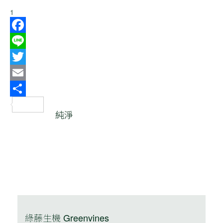
1
Facebook
Line
Twitter
Email
分
純淨
享
綠藤生機 Greenvines