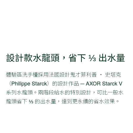
設計款水龍頭，省下 ⅓ 出水量
體驗區洗手檯採用法國設計鬼才菲利普 ‧ 史塔克
（Philippe Starck）的設計作品 ─ AXOR Starck V
系列水龍頭。兩階段給水的特別設計，可比一般水
龍頭省下 ⅓ 的出水量，達到更永續的省水效果。