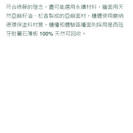
符合綠藤的理念，盡可能選用永續材料，牆面用天
然亞麻籽油、松香製成的亞麻面材，櫃體使用磨納
德環保塗料材質，櫃檯和體驗區檯面則採用是西班
牙耐麗石薄板 100% 天然可回收。