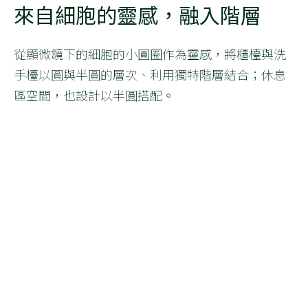
來自細胞的靈感，融入階層
從顯微鏡下的細胞的小圓圈作為靈感，將櫃檯與洗
手檯以圓與半圓的層次、利用獨特階層結合；休息
區空間，也設計以半圓搭配。