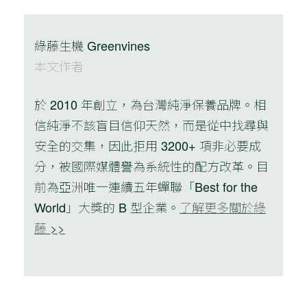
綠藤生機 Greenvines
本文作者
於 2010 年創立，為台灣純淨保養品牌。相
信純淨不該盲目信仰天然，而是從中找尋與
安全的交集，因此拒用 3200+ 項非必要成
分，被國際媒體譽為系統性的配方改革。目
前為亞洲唯一連續五年蟬聯「Best for the
World」大獎的 B 型企業。
了解更多關於綠
藤 >>